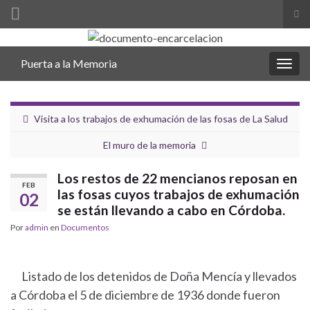
Alt
el
Search for:
for
Puerta a la Memoria
de
Alter
bús
la
nave
Visita a los trabajos de exhumación de las fosas de La Salud
El muro de la memoria
Los restos de 22 mencianos reposan en
FEB
las fosas cuyos trabajos de exhumación
02
se están llevando a cabo en Córdoba.
Por
admin
en
Documentos
Listado de los detenidos de Doña Mencía y llevados
a Córdoba el 5 de diciembre de 1936 donde fueron